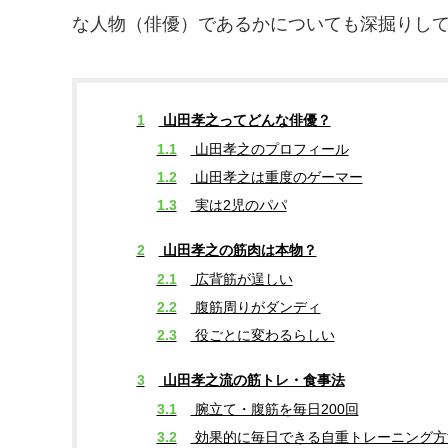
な人物（俳優）であるかについても深掘りし
1
山田孝之ってどんな俳優？
1.1
山田孝之のプロフィール
1.2
山田孝之は重度のゲーマー
1.3
実は2児のパパ
2
山田孝之の筋肉は本物？
2.1
広背筋が逞しい
2.2
腹筋周りがダンディ
2.3
役ごとに変わるらしい
3
山田孝之流の筋トレ・食事法
3.1
腕立て・腹筋を毎日200回
3.2
効果的に毎日できる自重トレーニング方