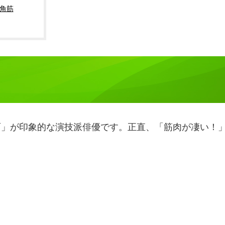
角筋
面」が印象的な演技派俳優です。正直、「筋肉が凄い！