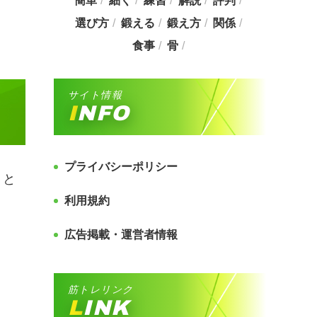
簡単
細く
練習
解説
評判
選び方
鍛える
鍛え方
関係
食事
骨
サイト情報
INFO
プライバシーポリシー
」と
利用規約
広告掲載・運営者情報
筋トレリンク
LINK