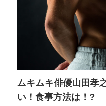
ムキムキ俳優山田孝
い！食事方法は！?