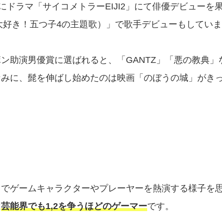
1年にドラマ「サイコメトラーEIJI2」にて俳優デビューを
（大好き！五つ子4の主題歌）」で歌手デビューもしてい
リボン助演男優賞に選ばれると、「GANTZ」「悪の教典」
なみに、髭を伸ばし始めたのは映画「のぼうの城」がき
ion4」でゲームキャラクターやプレーヤーを熱演する様子を
は
芸能界でも1,2を争うほどのゲーマー
です。