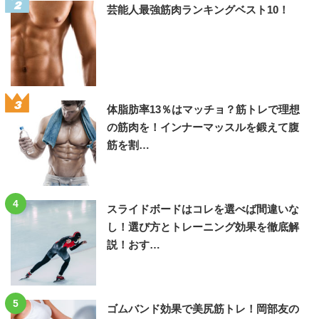
2
芸能人最強筋肉ランキングベスト10！
3
体脂肪率13％はマッチョ？筋トレで理想
の筋肉を！インナーマッスルを鍛えて腹
筋を割…
4
スライドボードはコレを選べば間違いな
し！選び方とトレーニング効果を徹底解
説！おす…
5
ゴムバンド効果で美尻筋トレ！岡部友の