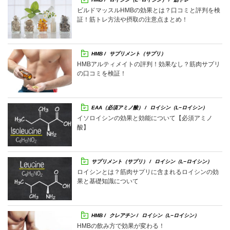
ビルドマッスルHMBの効果とは？口コミと評判を検
証！筋トレ方法や摂取の注意点まとめ！
HMB
サプリメント（サプリ）
ロイシン（L−ロイシン）
HMBアルティメイトの評判！効果なし？筋肉サプリ
の口コミを検証！
EAA（必須アミノ酸）
ロイシン（L−ロイシン）
イソロイシンの効果と効能について【必須アミノ
酸】
サプリメント（サプリ）
ロイシン（L−ロイシン）
筋トレ
ロイシンとは？筋肉サプリに含まれるロイシンの効
果と基礎知識について
HMB
クレアチン
ロイシン（L−ロイシン）
HMBの飲み方で効果が変わる！