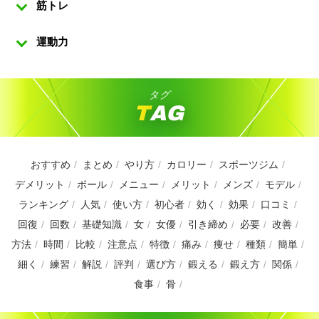
筋トレ
運動力
タグ
TAG
おすすめ
まとめ
やり方
カロリー
スポーツジム
デメリット
ボール
メニュー
メリット
メンズ
モデル
ランキング
人気
使い方
初心者
効く
効果
口コミ
回復
回数
基礎知識
女
女優
引き締め
必要
改善
方法
時間
比較
注意点
特徴
痛み
痩せ
種類
簡単
細く
練習
解説
評判
選び方
鍛える
鍛え方
関係
食事
骨