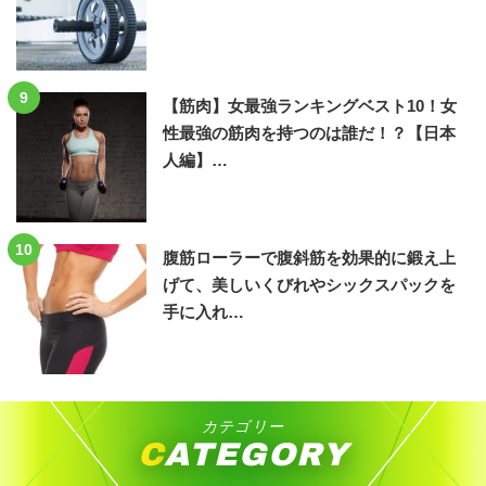
9
【筋肉】女最強ランキングベスト10！女
性最強の筋肉を持つのは誰だ！？【日本
人編】…
10
腹筋ローラーで腹斜筋を効果的に鍛え上
げて、美しいくびれやシックスパックを
手に入れ…
カテゴリー
CATEGORY