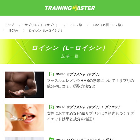
トップ
サプリメント（サプリ）
アミノ酸
EAA（必須アミノ酸）
BCAA
ロイシン（L−ロイシン）
ロイシン（L−ロイシン）
記事一覧
HMB
サプリメント（サプリ）
ロイシン（L−ロイシン）
マッスルエレメンツHMBの効果について！サプリの
成分や口コミ、摂取方法など
HMB
サプリメント（サプリ）
ダイエット
女性におすすめなHMBサプリとは？筋肉もつく？ダ
イエット効果と成分を検証！
HMB
ロイシン（L−ロイシン）
筋トレ