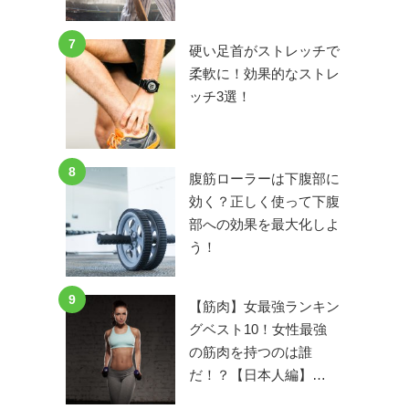
7
硬い足首がストレッチで
柔軟に！効果的なストレ
ッチ3選！
8
腹筋ローラーは下腹部に
効く？正しく使って下腹
部への効果を最大化しよ
う！
9
【筋肉】女最強ランキン
グベスト10！女性最強
の筋肉を持つのは誰
だ！？【日本人編】…