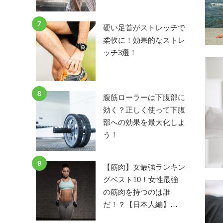
7
硬い足首がストレッチで
柔軟に！効果的なストレ
ッチ3選！
8
腹筋ローラーは下腹部に
効く？正しく使って下腹
部への効果を最大化しよ
う！
9
【筋肉】女最強ランキン
グベスト10！女性最強
の筋肉を持つのは誰
だ！？【日本人編】…