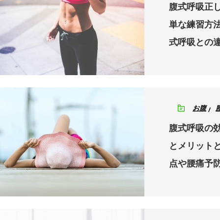
腹式呼吸正
単な練習方
式呼吸との
お腹
腹式呼吸の
とメリット
点や腰痛予