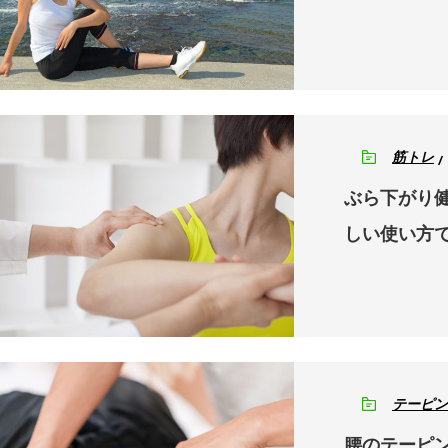
筋トレ
ぶら下がり健
しい使い方
テーピン
腰のテーピ