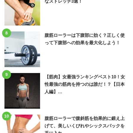
なストレッチ3選！
8
腹筋ローラーは下腹部に効く？正しく使
って下腹部への効果を最大化しよう！
9
【筋肉】女最強ランキングベスト10！女
性最強の筋肉を持つのは誰だ！？【日本
人編】…
10
腹筋ローラーで腹斜筋を効果的に鍛え上
げて、美しいくびれやシックスパックを