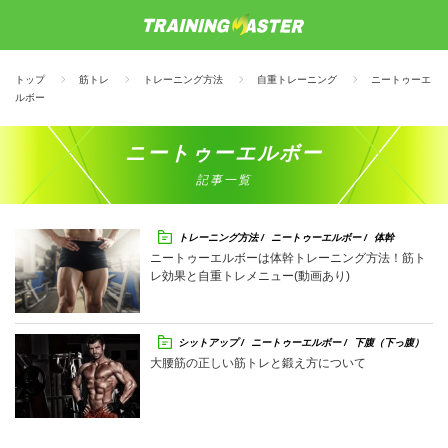
トップ
筋トレ
トレーニング方法
自重トレーニング
ニートゥーエ
ルボー
ニートゥーエルボー
記事一覧
トレーニング方法
ニートゥーエルボー
体幹
ニートゥーエルボーは体幹トレーニング方法！筋ト
レ効果と自重トレメニュー(動画あり)
シットアップ
ニートゥーエルボー
下腹（下っ腹）
大腰筋の正しい筋トレと鍛え方について