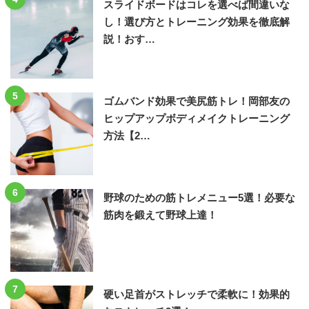
スライドボードはコレを選べば間違いな
し！選び方とトレーニング効果を徹底解
説！おす…
5
ゴムバンド効果で美尻筋トレ！岡部友の
ヒップアップボディメイクトレーニング
方法【2…
6
野球のための筋トレメニュー5選！必要な
筋肉を鍛えて野球上達！
7
硬い足首がストレッチで柔軟に！効果的