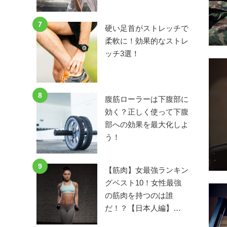
7
硬い足首がストレッチで
柔軟に！効果的なストレ
ッチ3選！
8
腹筋ローラーは下腹部に
効く？正しく使って下腹
部への効果を最大化しよ
う！
9
【筋肉】女最強ランキン
グベスト10！女性最強
の筋肉を持つのは誰
だ！？【日本人編】…