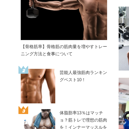
【骨格筋率】骨格筋の筋肉量を増やすトレー
ニング方法と食事について
2
芸能人最強筋肉ランキン
グベスト10！
3
体脂肪率13％はマッチ
ョ？筋トレで理想の筋肉
を！インナーマッスルを