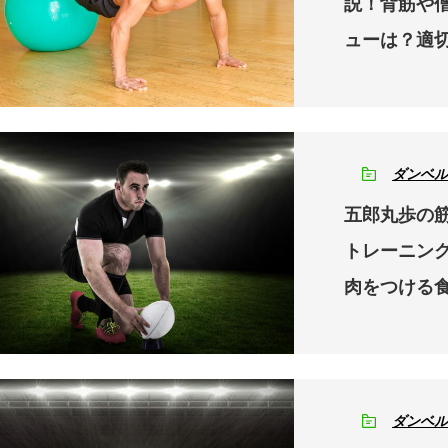
説！背筋や
ューは？適
ダンベル
五郎丸歩の
トレーニン
肉をつける
ダンベル