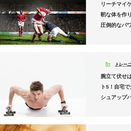
リーチマイ
靭な体を作
圧倒的なパ
トレーニ
腕立て伏せ
ト5！自宅
シュアップ