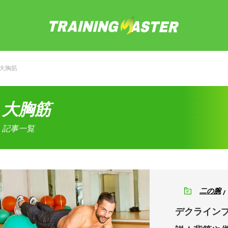
大胸筋
大胸筋
記事一覧
二の腕
デクライン