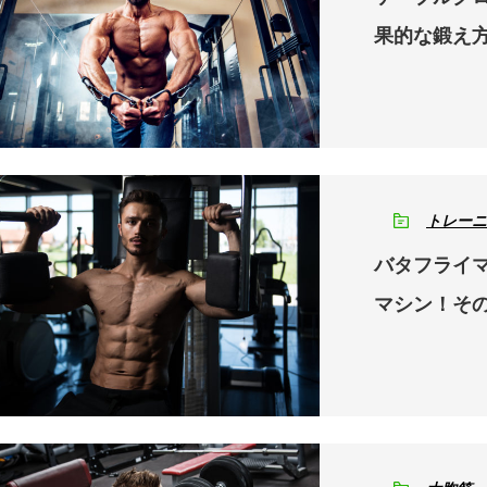
果的な鍛え
トレーニ
バタフライ
マシン！そ