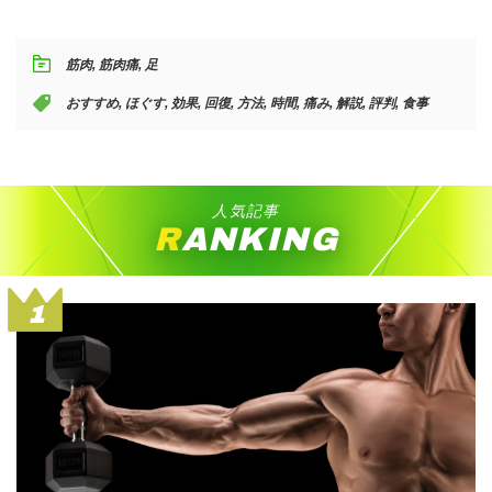
筋肉
,
筋肉痛
,
足
おすすめ
,
ほぐす
,
効果
,
回復
,
方法
,
時間
,
痛み
,
解説
,
評判
,
食事
人気記事
RANKING
1