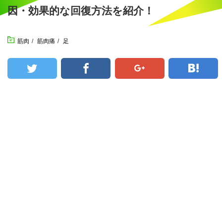
因・効果的な回復方法を紹介！
筋肉
/
筋肉痛
/
足