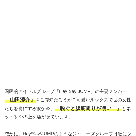
国民的アイドルグループ「Hey!Say!JUMP」の主要メンバー
「山田涼介」
をご存知だろうか？可愛いルックスで世の女性
「脱ぐと腹筋周りが凄い！」
たちを虜にする彼が今、
とネ
ットやSNS上を騒がせています。
確かに、Hey!Say!JUMPのようなジャニーズグループは歌にダ