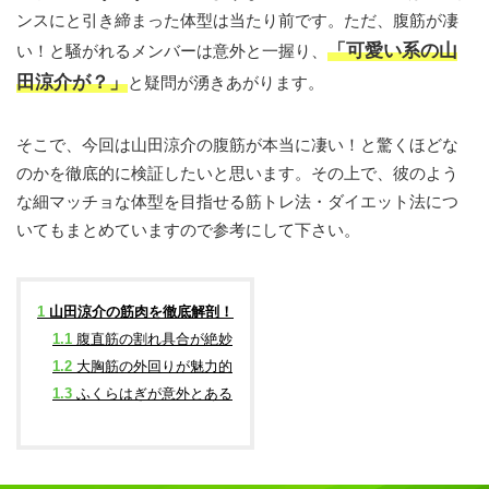
ンスにと引き締まった体型は当たり前です。ただ、腹筋が凄
「可愛い系の山
い！と騒がれるメンバーは意外と一握り、
田涼介が？」
と疑問が湧きあがります。
そこで、今回は山田涼介の腹筋が本当に凄い！と驚くほどな
のかを徹底的に検証したいと思います。その上で、彼のよう
な細マッチョな体型を目指せる筋トレ法・ダイエット法につ
いてもまとめていますので参考にして下さい。
1
山田涼介の筋肉を徹底解剖！
1.1
腹直筋の割れ具合が絶妙
1.2
大胸筋の外回りが魅力的
1.3
ふくらはぎが意外とある