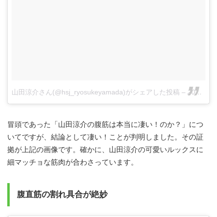
山田涼介さん(@hsj_ryosukeyamada)がシェアした投稿
–
2017 9月 21 4:08午前 PDT
冒頭であった「山田涼介の腹筋は本当に凄い！のか？」につ
いてですが、結論として凄い！ことが判明しました。その証
拠が上記の画像です。確かに、山田涼介の可愛いルックスに
細マッチョな筋肉が合わさっています。
腹直筋の割れ具合が絶妙