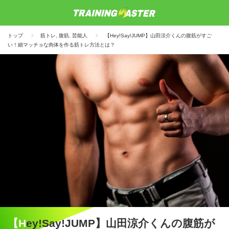
トップ
筋トレ
,
腹筋
,
芸能人
【Hey!Say!JUMP】山田涼介くんの腹筋がすご
い！細マッチョな肉体を作る筋トレ方法とは？
【Hey!Say!JUMP】山田涼介くんの腹筋が