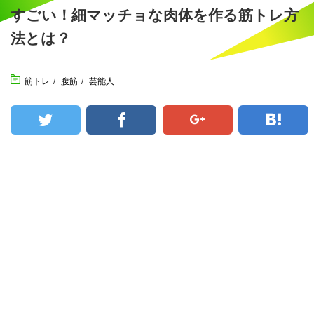
すごい！細マッチョな肉体を作る筋トレ方
法とは？
筋トレ
/
腹筋
/
芸能人