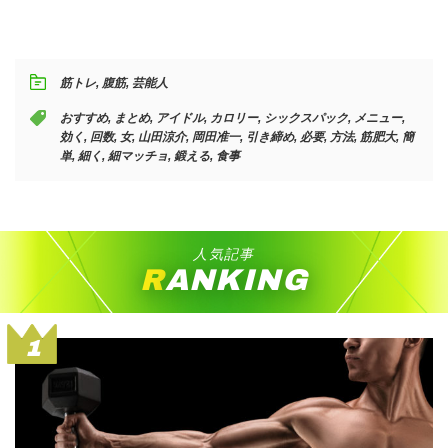
筋トレ
,
腹筋
,
芸能人
おすすめ
,
まとめ
,
アイドル
,
カロリー
,
シックスパック
,
メニュー
,
効く
,
回数
,
女
,
山田涼介
,
岡田准一
,
引き締め
,
必要
,
方法
,
筋肥大
,
簡
単
,
細く
,
細マッチョ
,
鍛える
,
食事
人気記事
RANKING
1