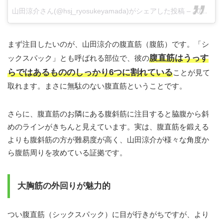
山田涼介さん(@hsj_ryosukeyamada)がシェアした投稿
–
2017 8月 20 4:26午前 PDT
まず注目したいのが、山田涼介の腹直筋（腹筋）です。「シ
腹直筋はうっす
ックスパック」とも呼ばれる部位で、彼の
らではあるもののしっかり6つに割れている
ことが見て
取れます。まさに無駄のない腹直筋ということです。
さらに、腹直筋のお隣にある腹斜筋に注目すると脇腹から斜
めのラインがきちんと見えています。実は、腹直筋を鍛える
よりも腹斜筋の方が難易度が高く、山田涼介が様々な角度か
ら腹筋周りを攻めている証拠です。
大胸筋の外回りが魅力的
つい腹直筋（シックスパック）に目が行きがちですが、より