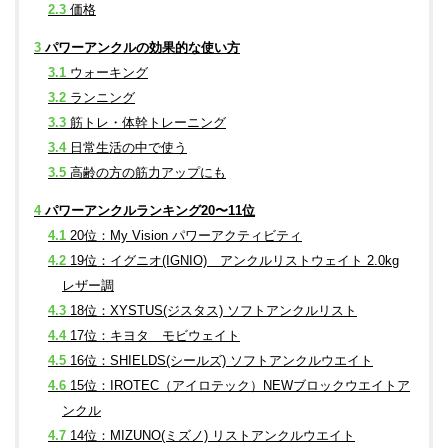
2.3
価格
3
パワーアンクルの効果的な使い方
3.1
ウォーキング
3.2
ランニング
3.3
筋トレ・体幹トレーニング
3.4
日常生活の中で使う
3.5
高齢の方の筋力アップにも
4
パワーアンクルランキング20〜11位
4.1
20位：My Vision パワーアクティビティ
4.2
19位：イグニオ(IGNIO) アンクルリストウェイト 2.0kg
レザー調
4.3
18位：XYSTUS(ジスタス) ソフトアンクルリスト
4.4
17位：キヨタ モビウェイト
4.5
16位：SHIELDS(シールズ) ソフトアンクルウエイト
4.6
15位：IROTEC（アイロテック）NEWブロックウエイトア
ンクル
4.7
14位：MIZUNO(ミズノ) リストアンクルウエイト