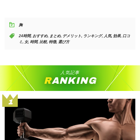
胸
24時間
,
おすすめ
,
まとめ
,
デメリット
,
ランキング
,
人気
,
効果
,
口コ
ミ
,
女
,
時間
,
比較
,
特徴
,
選び方
人気記事
RANKING
1