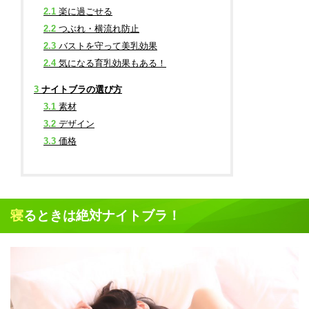
2.1
楽に過ごせる
2.2
つぶれ・横流れ防止
2.3
バストを守って美乳効果
2.4
気になる育乳効果もある！
3
ナイトブラの選び方
3.1
素材
3.2
デザイン
3.3
価格
寝るときは絶対ナイトブラ！