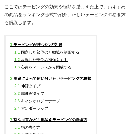
ここではテーピングの効果や種類を踏まえた上で、おすすめ
の商品をランキング形式で紹介。正しいテーピングの巻き方
も解説します。
1
テーピングが持つ3つの効果
1.1
固定した部位の可動域を制限する
1.2
故障した部位の補強をする
1.3
心身をストレスから開放する
2
用途によって使い分けたいテーピングの種類
2.1
伸縮タイプ
2.2
非伸縮タイプ
2.3
キネシオロジーテープ
2.4
アンダーラップ
3
指や足首など！部位別テーピングの巻き方
3.1
指の巻き方