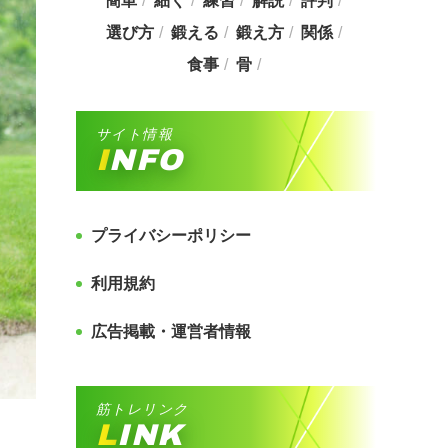
簡単
細く
練習
解説
評判
選び方
鍛える
鍛え方
関係
食事
骨
サイト情報
INFO
プライバシーポリシー
利用規約
広告掲載・運営者情報
筋トレリンク
LINK