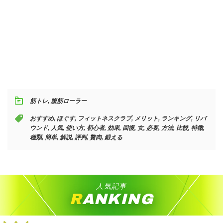
筋トレ
,
腹筋ローラー
おすすめ
,
ほぐす
,
フィットネスクラブ
,
メリット
,
ランキング
,
リバ
ウンド
,
人気
,
使い方
,
初心者
,
効果
,
回復
,
女
,
必要
,
方法
,
比較
,
特徴
,
種類
,
簡単
,
解説
,
評判
,
贅肉
,
鍛える
人気記事
RANKING