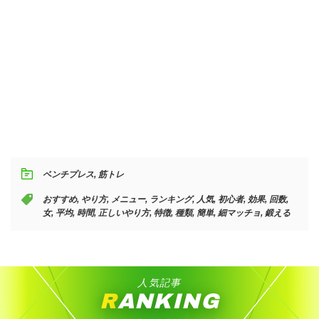
ベンチプレス
,
筋トレ
おすすめ
,
やり方
,
メニュー
,
ランキング
,
人気
,
初心者
,
効果
,
回数
,
女
,
平均
,
時間
,
正しいやり方
,
特徴
,
種類
,
簡単
,
細マッチョ
,
鍛える
人気記事
RANKING