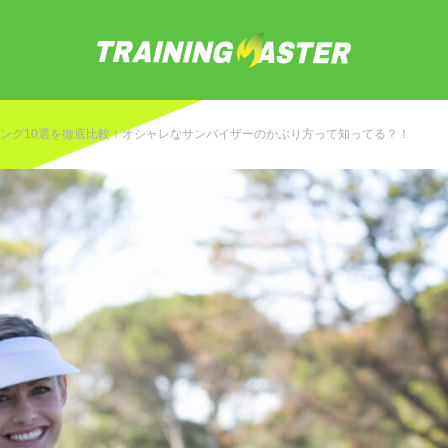
ング10選を徹底比較！オシャレなサンバイザーのかぶり方って知ってる？！