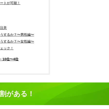
ートが可能！
注意
うするか？〜男性編〜
うするか？〜女性編〜
ェック！
10位〜4位
役割がある！