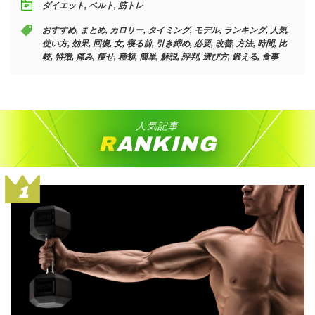
ダイエット
,
ベルト
,
筋トレ
おすすめ
,
まとめ
,
カロリー
,
タイミング
,
モデル
,
ランキング
,
人気
,
使い方
,
効果
,
回復
,
女
,
寝る前
,
引き締め
,
必要
,
改善
,
方法
,
時間
,
比
較
,
特徴
,
痛み
,
痩せ
,
種類
,
簡単
,
解説
,
評判
,
選び方
,
鍛える
,
食事
人気記事
RANKING
1