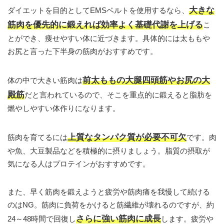
大きな
ダイエットを目的としてEMSベルトを使用するなら、
筋肉を優先的に鍛えれば効率よく基礎代謝を上げる
こ
とができ、痩せやすい体に近づきます。具体的には太ももや
お尻と言った下半身の筋肉がおすすめです。
前太ももの大腿四頭筋やお尻の大
体の中で大きい筋肉は
殿筋
だと言われているので、そこを重点的に鍛えると脂肪を
燃やしやすい体作りになります。
上質なタンパク質が必要不可欠
筋肉を育てるには
です。肉
や魚、大豆製品などを積極的に摂りましょう。脂質の摂取が
気になる人はプロテインがおすすめです。
また、早く筋肉を鍛えようと疲労や筋肉痛を我慢して続ける
のはNG。筋肉に負荷をかけると筋繊維が壊れるのですが、約
さらに強い筋肉に成長
24～48時間で回復し
します。疲労や