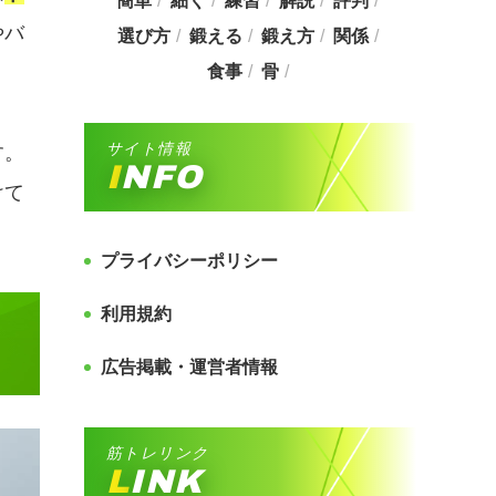
簡単
細く
練習
解説
評判
やバ
選び方
鍛える
鍛え方
関係
食事
骨
サイト情報
す。
INFO
けて
プライバシーポリシー
利用規約
広告掲載・運営者情報
筋トレリンク
LINK