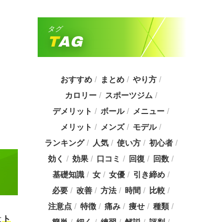
タグ
TAG
おすすめ
まとめ
やり方
カロリー
スポーツジム
デメリット
ボール
メニュー
メリット
メンズ
モデル
ランキング
人気
使い方
初心者
効く
効果
口コミ
回復
回数
基礎知識
女
女優
引き締め
必要
改善
方法
時間
比較
注意点
特徴
痛み
痩せ
種類
は
ト