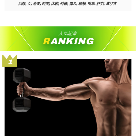
回数
,
女
,
必要
,
時間
,
比較
,
特徴
,
痛み
,
種類
,
簡単
,
評判
,
選び方
人気記事
RANKING
1