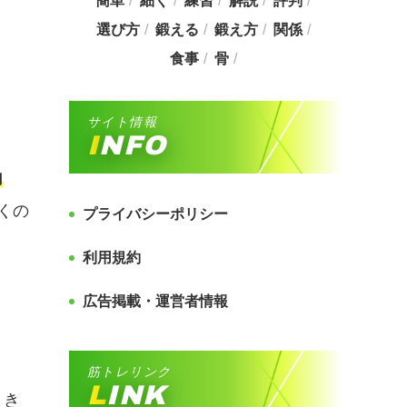
簡単
細く
練習
解説
評判
選び方
鍛える
鍛え方
関係
食事
骨
サイト情報
INFO
向
くの
プライバシーポリシー
利用規約
広告掲載・運営者情報
筋トレリンク
LINK
とき