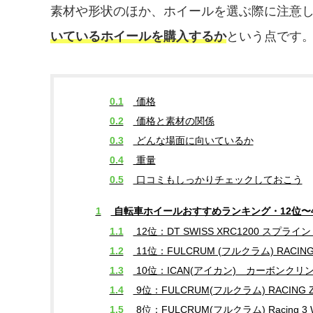
素材や形状のほか、ホイールを選ぶ際に注意
いているホイールを購入するか
という点です
0.1
価格
0.2
価格と素材の関係
0.3
どんな場面に向いているか
0.4
重量
0.5
口コミもしっかりチェックしておこう
1
自転車ホイールおすすめランキング・12位〜
1.1
12位：DT SWISS XRC1200 スプライン 
1.2
11位：FULCRUM (フルクラム) RACI
1.3
10位：ICAN(アイカン) カーボンク
1.4
9位：FULCRUM(フルクラム) RACING ZE
1.5
8位：FULCRUM(フルクラム) Racing 3