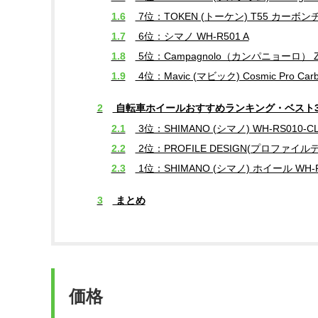
1.6
7位：TOKEN (トーケン) T55 カー
1.7
6位：シマノ WH-R501 A
1.8
5位：Campagnolo（カンパニョーロ） 
1.9
4位：Mavic (マビック) Cosmic Pro Carb
2
自転車ホイールおすすめランキング・ベスト
2.1
3位：SHIMANO (シマノ) WH-RS01
2.2
2位：PROFILE DESIGN(プロファイ
2.3
1位：SHIMANO (シマノ) ホイール WH-
3
まとめ
価格