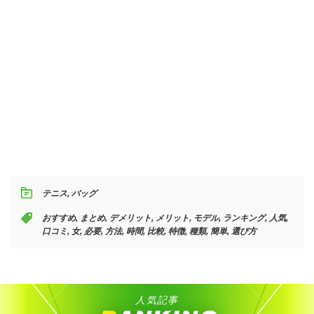
テニス
,
バッグ
おすすめ
,
まとめ
,
デメリット
,
メリット
,
モデル
,
ランキング
,
人気
,
口コミ
,
女
,
必要
,
方法
,
時間
,
比較
,
特徴
,
種類
,
簡単
,
選び方
人気記事