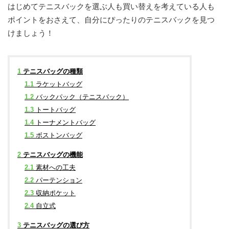
はじめてテニスバックを選ぶ人も買い替えを考えている人も
ポイントをおさえて、自分にぴったりのテニスバックを見つ
けましょう！
1
テニスバッグの種類
1.1
ラケットバッグ
1.2
バックパック（テニスバック）
1.3
トートバッグ
1.4
トーナメントバッグ
1.5
ボストンバッグ
2
テニスバッグの機能
2.1
素材への工夫
2.2
パーテンション
2.3
収納ポケット
2.4
自立式
3
テニスバッグの選び方