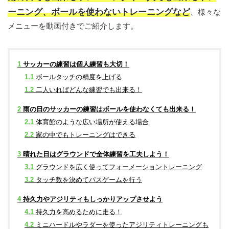
ーニング、ボールを使わないトレーニングなど
、様々な
メニューを動画付きでご紹介します。
1
サッカーの練習は個人練習も大切！
1.1
ボールタッチの精度を上げる
1.2
二人いればどんな練習でも出来る！
2
雨の日のサッカーの練習はボールを使わなくても出来る！
2.1
体育館のような広い場所が使える場合
2.2
家の中でもトレーニングはできる
3
晴れた日はグラウンドで全体練習を工夫しよう！
3.1
グラウンドを広く使ってフォーメーショントレーニング
3.2
タッチ数を決めてパスゲームを行う
4
持久力やアジリティもしっかりアップさせよう
4.1
持久力を高めるために走る！
4.2
ミニハードルやラダーを使ったアジリティトレーニングも