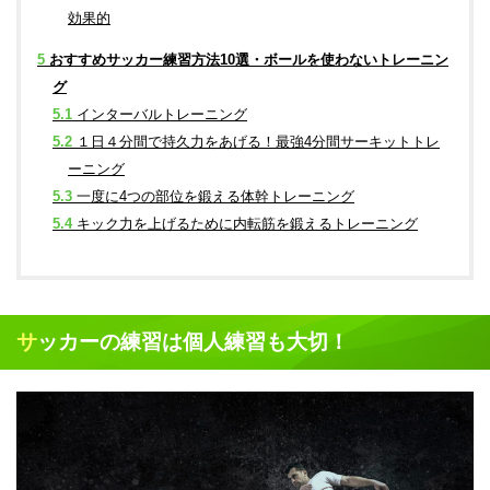
効果的
5
おすすめサッカー練習方法10選・ボールを使わないトレーニン
グ
5.1
インターバルトレーニング
5.2
１日４分間で持久力をあげる！最強4分間サーキットトレ
ーニング
5.3
一度に4つの部位を鍛える体幹トレーニング
5.4
キック力を上げるために内転筋を鍛えるトレーニング
サッカーの練習は個人練習も大切！