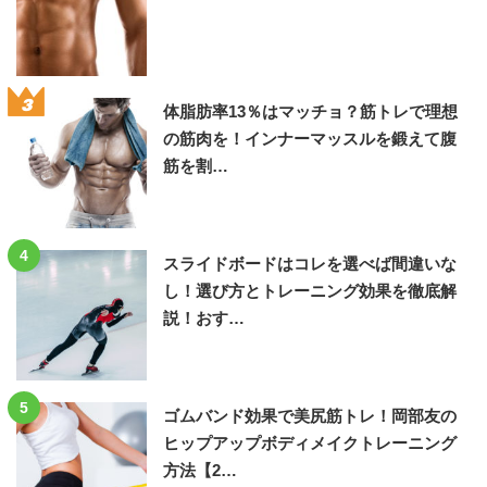
3
体脂肪率13％はマッチョ？筋トレで理想
の筋肉を！インナーマッスルを鍛えて腹
筋を割…
4
スライドボードはコレを選べば間違いな
し！選び方とトレーニング効果を徹底解
説！おす…
5
ゴムバンド効果で美尻筋トレ！岡部友の
ヒップアップボディメイクトレーニング
方法【2…