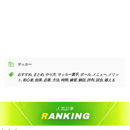
サッカー
おすすめ
,
まとめ
,
やり方
,
サッカー選手
,
ボール
,
メニュー
,
メリッ
ト
,
初心者
,
効果
,
必要
,
方法
,
時間
,
練習
,
解説
,
評判
,
試合
,
鍛える
人気記事
RANKING