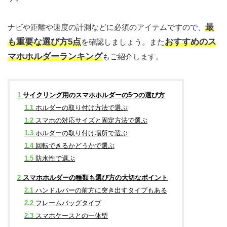
最
ナビや距離や速度の計測などに必須のアイテムですので、
も重要な選び方5点
おすすめのス
を確認しましょう。また
マホホルダーランキング
もご紹介します。
1
サイクリング用のスマホホルダーの5つの選び方
1.1
ホルダーの取り付け方法で選ぶ
1.2
スマホの対応サイズと固定方法で選ぶ
1.3
ホルダーの取り付け場所で選ぶ
1.4
回転できるかどうかで選ぶ
1.5
防水性で選ぶ
2
スマホホルダーの種類も選び方の大切なポイント
2.1
ハンドルバーの前方に突き出すタイプもある
2.2
フレームバッグタイプ
2.3
スマホケースとの一体型