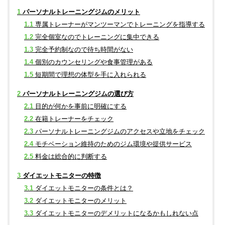
1
パーソナルトレーニングジムのメリット
1.1
専属トレーナーがマンツーマンでトレーニングを指導する
1.2
完全個室なのでトレーニングに集中できる
1.3
完全予約制なので待ち時間がない
1.4
個別のカウンセリングや食事管理がある
1.5
短期間で理想の体型を手に入れられる
2
パーソナルトレーニングジムの選び方
2.1
目的が何かを事前に明確にする
2.2
在籍トレーナーをチェック
2.3
パーソナルトレーニングジムのアクセスや立地をチェック
2.4
モチベーション維持のためのジム環境や提供サービス
2.5
料金は総合的に判断する
3
ダイエットモニターの特徴
3.1
ダイエットモニターの条件とは？
3.2
ダイエットモニターのメリット
3.3
ダイエットモニターのデメリットになるかもしれない点