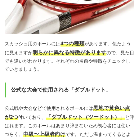
4つの種類
スカッシュ用のボールには
があります。似たよう
明らかに異なる特徴があります
に見えますが
ので、見た目
でも違いがわかります。それぞれの名前や特徴をチェックし
ていきましょう。
公式な大会で使用される「ダブルドット」
黒地で黄色い点
公式戦や大会などで使用されるボールには
が2つ
「ダブルドット（ツードット）」
付いており、
と呼
ばれます。このボールはあまり弾まないため初心者には使い
中級〜上級者向け
づらく、
です。ただし温まってくるとよ