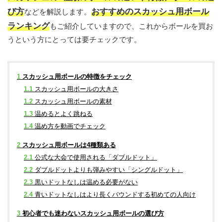
び方
おすすめのスカッシュ用ボール
などを解説します。
ランキング
もご紹介していますので、これからボールを買お
うという方にとっては要チェックです。
1
スカッシュ用ボールの特徴をチェック
1.1
スカッシュ用ボールの大きさ
1.2
スカッシュ用ボールの素材
1.3
温めるとよく跳ねる
1.4
温め方を動画でチェック
2
スカッシュ用ボールは4種類ある
2.1
公式な大会で使用される「ダブルドット」
2.2
ダブルドットよりも弾みやすい「シングルドット」
2.3
黒いドットなしは温める必要がない
2.4
青いドットなしはより長くバウンドする初めての人向け
3
初心者でも迷わないスカッシュ用ボールの選び方