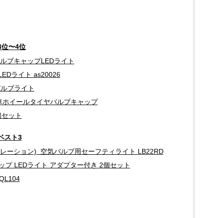
位〜4位
バルブキャップLEDライト
Dライト as20026
バルブライト
自転車ホイールタイヤバルブキャップ
2個セット
ベスト3
ザワコーポレーション) 空気バルブ用セーフティライト LB22RD
プ LEDライト アダプター付き 2個セット
QL104