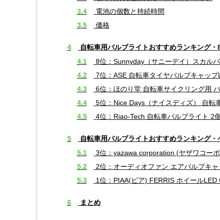
3.4
電池の個数と持続時間
3.5
価格
4
自転車用バルブライトおすすめランキング・8
4.1
8位：Sunnyday（サニーデイ）スカル
4.2
7位：ASE 自転車タイヤバルブキャップLE
4.3
6位：ほのり堂 自転車サイクリング用 
4.4
5位：Nice Days（ナイスディズ） 
4.5
4位：Riao-Tech 自転車バルブライト 
5
自転車用バルブライトおすすめランキング・
5.1
3位：yazawa corporation (ヤ
5.2
2位：オーディオファン エアバルブキャッ
5.3
1位：PIAA(ピア) FERRIS ホイールLED 
6
まとめ