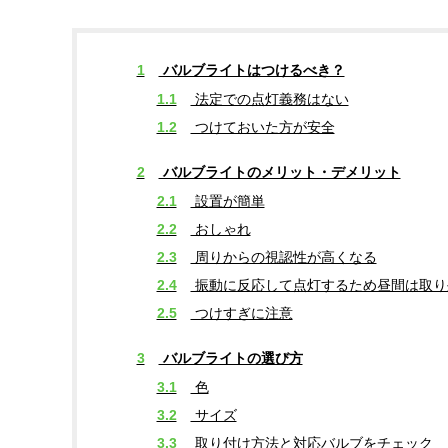
1
バルブライトはつけるべき？
1.1
法定での点灯義務はない
1.2
つけておいた方が安全
2
バルブライトのメリット・デメリット
2.1
設置が簡単
2.2
おしゃれ
2.3
周りからの視認性が高くなる
2.4
振動に反応して点灯するため昼間は取り
2.5
つけすぎに注意
3
バルブライトの選び方
3.1
色
3.2
サイズ
3.3
取り付け方法と対応バルブをチェック