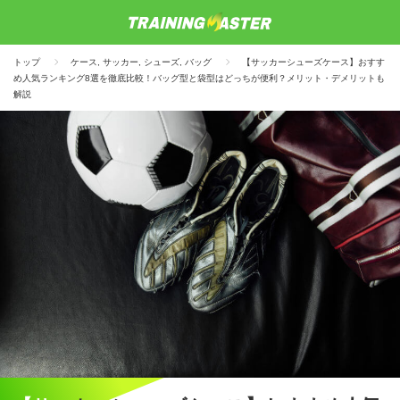
トップ
ケース
,
サッカー
,
シューズ
,
バッグ
【サッカーシューズケース】おすす
め人気ランキング8選を徹底比較！バッグ型と袋型はどっちが便利？メリット・デメリットも
解説