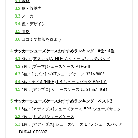
3.1
素材
3.2
形・収納力
3.3
メーカー
3.4
色・デザイン
3.5
価格
3.6
口コミで情報を得よう
4
サッカーシューズケースおすすめランキング・8位〜4位
4.1
8位：[アスレタ]ATHLETA シューズ/マルチバッグ
4.2
7位：[プーマ]シューズケース PTRG II
4.3
6位：[ミズノ] N-XTシューズケース 33JM8003
4.4
5位：ナイキ(NIKE) FB シューズバッグ BA5101
4.5
4位：[アンブロ] シューズケース UJS1657 BGD
5
サッカーシューズケースおすすめランキング・ベスト3
5.1
3位：[アディダス]シューズケース EPS シューズサック
5.2
2位：[ミズノ]シューズケース
5.3
1位：[アディダス] シューズケース EPS シューズバッグ
DUD41 CF5307