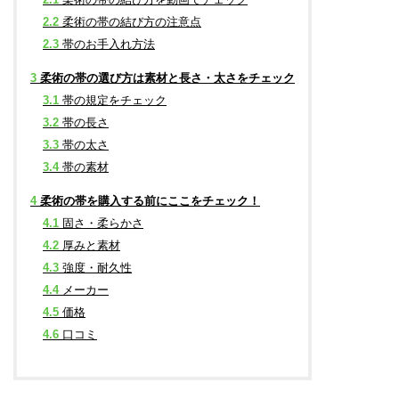
2.2
柔術の帯の結び方の注意点
2.3
帯のお手入れ方法
3
柔術の帯の選び方は素材と長さ・太さをチェック
3.1
帯の規定をチェック
3.2
帯の長さ
3.3
帯の太さ
3.4
帯の素材
4
柔術の帯を購入する前にここをチェック！
4.1
固さ・柔らかさ
4.2
厚みと素材
4.3
強度・耐久性
4.4
メーカー
4.5
価格
4.6
口コミ