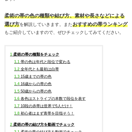
柔術の帯の色の種類や結び方、素材や長さなどによる
選び方
おすすめの帯ランキング
を解説していきます。また
もご紹介していますので、ぜひチェックしてみてください。
1
柔術の帯の種類をチェック
1.1
帯の色は年代と段位で変わる
1.2
全年代とも最初は白帯
1.3
15歳までの帯の色
1.4
16歳からの帯の色
1.5
50歳からの帯の色
1.6
各色はストライプの本数で段位を表す
1.7
10段の赤帯は世界で5人だけ！
1.8
初心者はまず青帯を目指そう！
2
柔術の帯の結び方を動画でチェック
2.1
柔術の帯の結び方を動画でチェック