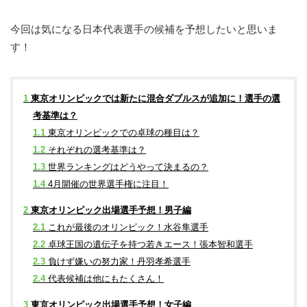
今回は気になる日本代表選手の候補を予想したいと思いま
す！
1
東京オリンピックでは新たに混合ダブルスが追加に！選手の選
考基準は？
1.1
東京オリンピックでの卓球の種目は？
1.2
それぞれの選考基準は？
1.3
世界ランキングはどうやって決まるの？
1.4
4月開催の世界選手権に注目！
2
東京オリンピック出場選手予想！男子編
2.1
これが最後のオリンピック！水谷隼選手
2.2
卓球王国の遺伝子を持つ若きエース！張本智和選手
2.3
負けず嫌いの努力家！丹羽孝希選手
2.4
代表候補は他にもたくさん！
3
東京オリンピック出場選手予想！女子編