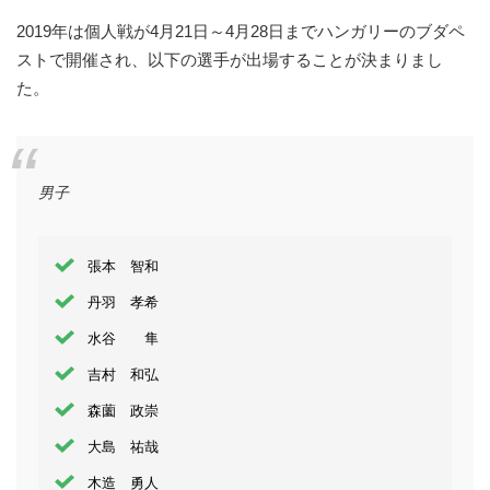
2019年は個人戦が4月21日～4月28日までハンガリーのブダペ
ストで開催され、以下の選手が出場することが決まりまし
た。
男子
張本 智和
丹羽 孝希
水谷 隼
吉村 和弘
森薗 政崇
大島 祐哉
木造 勇人