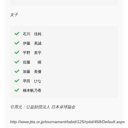
女子
石川 佳純
伊藤 美誠
平野 美宇
佐藤 瞳
加藤 美優
早田 ひな
橋本帆乃香
引用元：公益財団法人 日本卓球協会
http://www.jtta.or.jp/tournament/tabid/125/rptid/468/Default.aspx