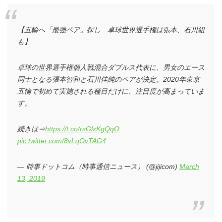
【五輪へ「最強ペア」探し 卓球世界選手権は張本、石川組
も】
卓球の世界選手権個人戦混合ダブルス代表に、男女のエース
同士となる張本智和と石川佳純のペアが決定。2020年東京
五輪で初めて実施される種目だけに、注目度が高まっていま
す。
続きは⇒
https://t.co/rsGlxKgQqO
pic.twitter.com/8vLqOvTAG4
— 時事ドットコム（時事通信ニュース） (@jijicom)
March
13, 2019