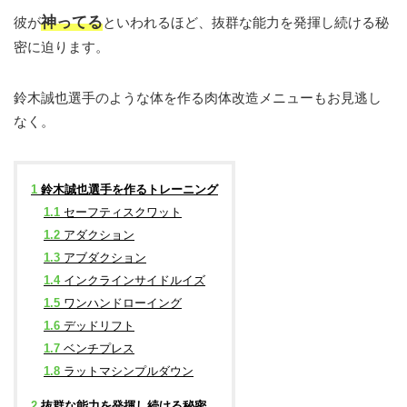
神ってる
彼が
といわれるほど、
抜群な能力を発揮し続ける秘
密に迫ります。
鈴木誠也選手のような体を作る肉体改造メニューもお見逃し
なく。
1
鈴木誠也選手を作るトレーニング
1.1
セーフティスクワット
1.2
アダクション
1.3
アブダクション
1.4
インクラインサイドルイズ
1.5
ワンハンドローイング
1.6
デッドリフト
1.7
ベンチプレス
1.8
ラットマシンプルダウン
2
抜群な能力を発揮し続ける秘密