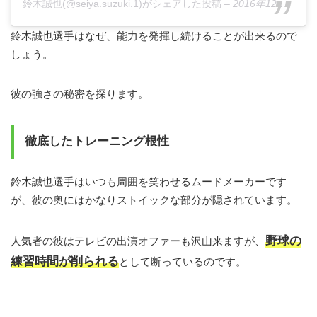
鈴木誠也(@seiya.suzuki.1)がシェアした投稿
–
2016年12月月11日午前6時55分PST
鈴木誠也選手はなぜ、能力を発揮し続けることが出来るので
しょう。
彼の強さの秘密を探ります。
徹底したトレーニング根性
鈴木誠也選手はいつも周囲を笑わせるムードメーカーです
が、彼の奥にはかなりストイックな部分が隠されています。
野球の
人気者の彼はテレビの出演オファーも沢山来ますが、
練習時間が削られる
として断っているのです。