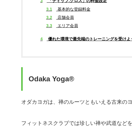
3
「ティップ.クロス」の料金設定
3.1
基本的な登録料金
3.2
店舗会員
3.3
エリア会員
4
優れた環境で最先端のトレーニングを受けよ
Odaka Yoga®
オダカヨガは、禅のルーツともいえる古来の
フィットネスクラブでは珍しい禅や武道など