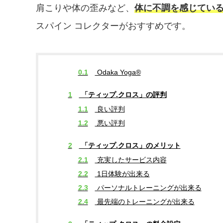
肩こりや体の歪みなど、
体に不調を感じてい
スパイン コレクターがおすすめです。
0.1
Odaka Yoga®
1
「ティップ.クロス」の評判
1.1
良い評判
1.2
悪い評判
2
「ティップ.クロス」のメリット
2.1
充実したサービス内容
2.2
1日体験が出来る
2.3
パーソナルトレーニングが出来る
2.4
最先端のトレーニングが出来る