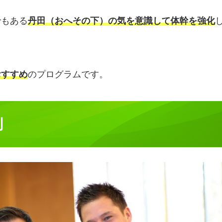
でもある
丹田（おへその下）の気を意識して体幹を強化
おすすめ
のプログラムです。
判