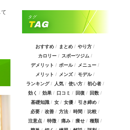
して
タグ
TAG
おすすめ
まとめ
やり方
カロリー
スポーツジム
デメリット
ボール
メニュー
メリット
メンズ
モデル
ランキング
人気
使い方
初心者
効く
効果
口コミ
回復
回数
基礎知識
女
女優
引き締め
必要
改善
方法
時間
比較
注意点
特徴
痛み
痩せ
種類