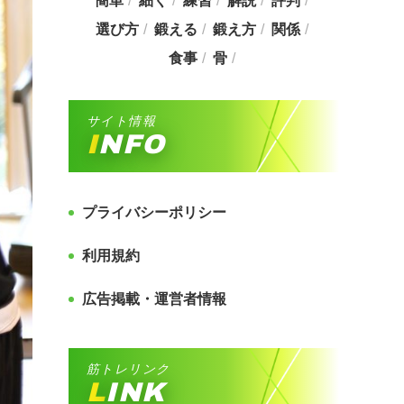
簡単
細く
練習
解説
評判
選び方
鍛える
鍛え方
関係
食事
骨
サイト情報
INFO
プライバシーポリシー
利用規約
広告掲載・運営者情報
筋トレリンク
LINK