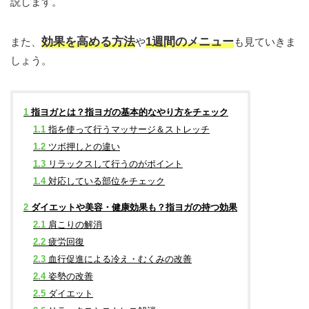
説します。
効果を高める方法
1週間のメニュー
また、
や
も見ていきま
しょう。
1
指ヨガとは？指ヨガの基本的なやり方をチェック
1.1
指を使って行うマッサージ＆ストレッチ
1.2
ツボ押しとの違い
1.3
リラックスして行うのがポイント
1.4
対応している部位をチェック
2
ダイエットや美容・健康効果も？指ヨガの持つ効果
2.1
肩こりの解消
2.2
疲労回復
2.3
血行促進による冷え・むくみの改善
2.4
姿勢の改善
2.5
ダイエット