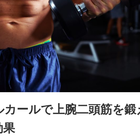
ルカールで上腕二頭筋を鍛
効果