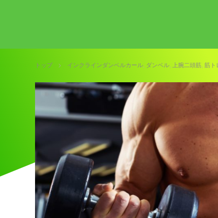
トップ
インクラインダンベルカール
,
ダンベル
,
上腕二頭筋
,
筋ト