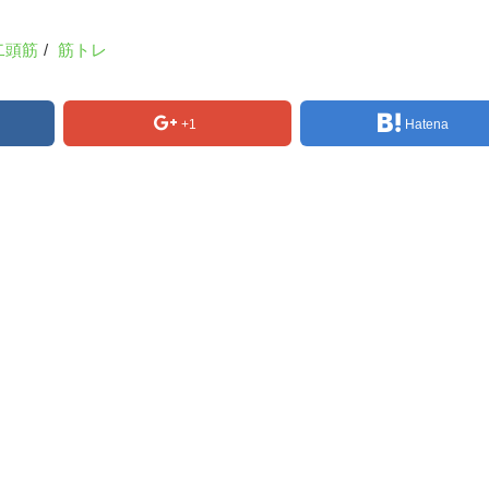
二頭筋
/
筋トレ
+1
Hatena