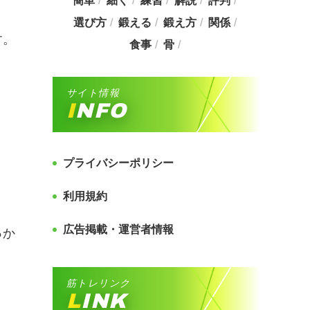
簡単
細く
練習
解説
評判
選び方
鍛える
鍛え方
関係
す。
食事
骨
サイト情報
INFO
プライバシーポリシー
利用規約
広告掲載・運営者情報
っか
筋トレリンク
LINK