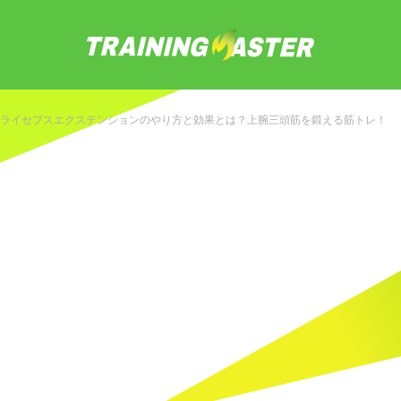
ライセプスエクステンションのやり方と効果とは？上腕三頭筋を鍛える筋トレ！