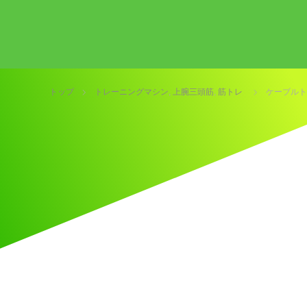
トップ
トレーニングマシン
,
上腕三頭筋
,
筋トレ
ケーブルト