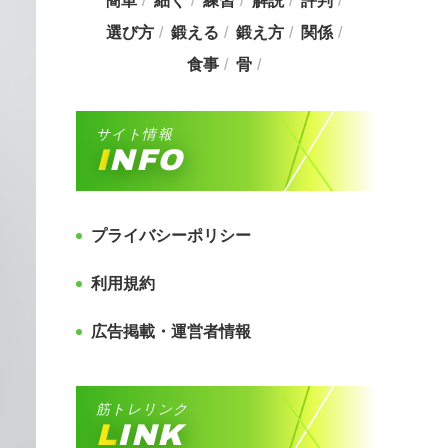
簡単
細く
練習
解説
評判
選び方
鍛える
鍛え方
関係
食事
骨
サイト情報
INFO
プライバシーポリシー
利用規約
広告掲載・運営者情報
筋トレリンク
LINK