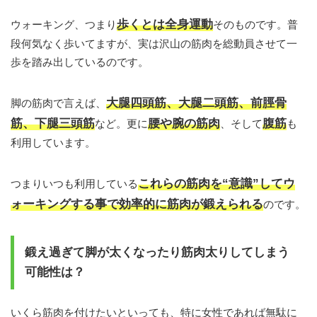
歩くとは全身運動
ウォーキング、つまり
そのものです。普
段何気なく歩いてますが、実は沢山の筋肉を総動員させて一
歩を踏み出しているのです。
大腿四頭筋、大腿二頭筋、前脛骨
脚の筋肉で言えば、
筋、下腿三頭筋
腰や腕の筋肉
腹筋
など。更に
、そして
も
利用しています。
これらの筋肉を“意識”してウ
つまりいつも利用している
ォーキングする事で効率的に筋肉が鍛えられる
のです。
鍛え過ぎて脚が太くなったり筋肉太りしてしまう
可能性は？
いくら筋肉を付けたいといっても、特に女性であれば無駄に