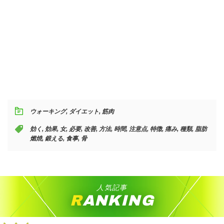
ウォーキング
,
ダイエット
,
筋肉
効く
,
効果
,
女
,
必要
,
改善
,
方法
,
時間
,
注意点
,
特徴
,
痛み
,
種類
,
脂肪
燃焼
,
鍛える
,
食事
,
骨
人気記事
RANKING