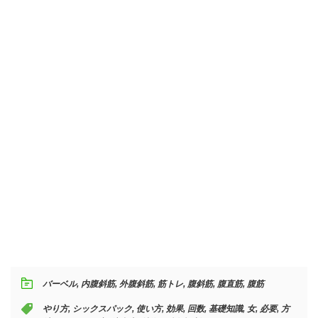
バーベル
,
内腹斜筋
,
外腹斜筋
,
筋トレ
,
腹斜筋
,
腹直筋
,
腹筋
やり方
,
シックスパック
,
使い方
,
効果
,
回数
,
基礎知識
,
女
,
必要
,
方