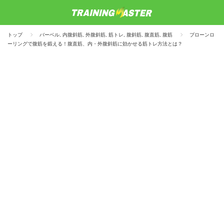
トップ
バーベル
,
内腹斜筋
,
外腹斜筋
,
筋トレ
,
腹斜筋
,
腹直筋
,
腹筋
プローンロ
ーリングで腹筋を鍛える！腹直筋、内・外腹斜筋に効かせる筋トレ方法とは？