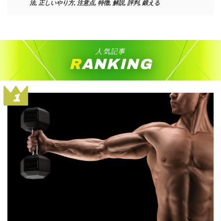
法
,
正しいやり方
,
注意点
,
特徴
,
解説
,
評判
,
鍛える
人気記事
RANKING
1