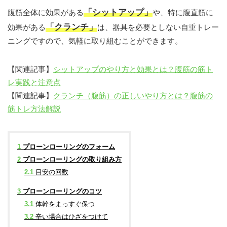
「シットアップ」
腹筋全体に効果がある
や、特に腹直筋に
「クランチ」
効果がある
は、器具を必要としない自重トレー
ニングですので、気軽に取り組むことができます。
【関連記事】
シットアップのやり方と効果とは？腹筋の筋ト
レ実践と注意点
【関連記事】
クランチ（腹筋）の正しいやり方とは？腹筋の
筋トレ方法解説
1
プローンローリングのフォーム
2
プローンローリングの取り組み方
2.1
目安の回数
3
プローンローリングのコツ
3.1
体幹をまっすぐ保つ
3.2
辛い場合はひざをつけて