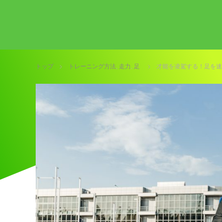
トップ
トレーニング方法
,
走力
,
足
才能を凌駕する！足を速