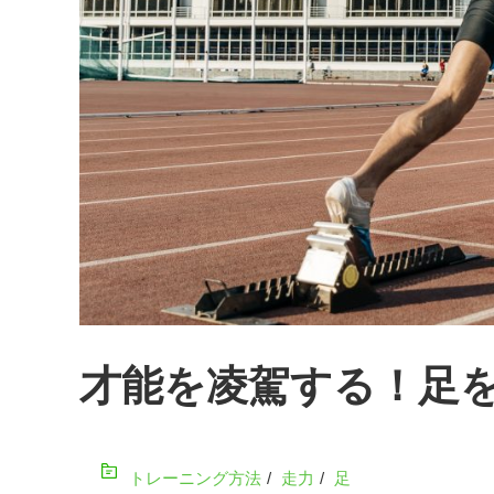
才能を凌駕する！足
トレーニング方法
/
走力
/
足