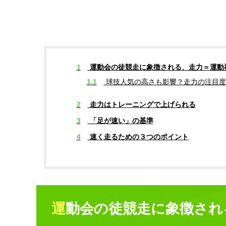
1
運動会の徒競走に象徴される、走力＝運動
1.1
球技人気の高さも影響？走力の注目度
2
走力はトレーニングで上げられる
3
「足が速い」の基準
4
速く走るための３つのポイント
運動会の徒競走に象徴さ