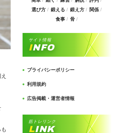
簡単
細く
練習
解説
評判
選び方
鍛える
鍛え方
関係
食事
骨
サイト情報
INFO
プライバシーポリシー
例え
利用規約
広告掲載・運営者情報
せ
筋トレリンク
LINK
るも