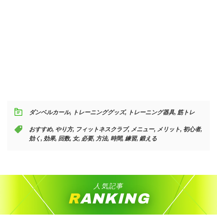
ダンベルカール
,
トレーニンググッズ
,
トレーニング器具
,
筋トレ
おすすめ
,
やり方
,
フィットネスクラブ
,
メニュー
,
メリット
,
初心者
,
効く
,
効果
,
回数
,
女
,
必要
,
方法
,
時間
,
練習
,
鍛える
人気記事
RANKING