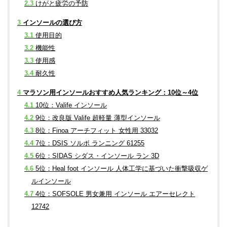
2.3
けがと疲労の予防
3
インソールの選び方
3.1
使用目的
3.2
機能性
3.3
使用感
3.4
耐久性
4
マラソン用インソールおすすめ人気ランキング：10位～4位
4.1
10位：Valife インソール
4.2
9位：改良版 Valife 超軽量 薄型インソール
4.3
8位：Finoa アーチフィット 女性用 33032
4.4
7位：DSIS ソルボ ランニング 61255
4.5
6位：SIDAS シダス・インソール ラン 3D
4.6
5位：Heal foot インソール 人体工学に基づいた衝撃吸収ゲ
ルインソール
4.7
4位：SOFSOLE 男女兼用 インソール エアーセレクト
12742