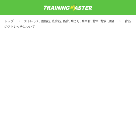
トップ
ストレッチ
,
僧帽筋
,
広背筋
,
猫背
,
肩こり
,
肩甲骨
,
背中
,
背筋
,
腰痛
背筋
のストレッチについて