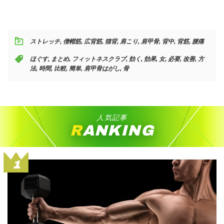
ストレッチ
,
僧帽筋
,
広背筋
,
猫背
,
肩こり
,
肩甲骨
,
背中
,
背筋
,
腰痛
ほぐす
,
まとめ
,
フィットネスクラブ
,
効く
,
効果
,
女
,
必要
,
改善
,
方
法
,
時間
,
比較
,
簡単
,
肩甲骨はがし
,
骨
人気記事
RANKING
1