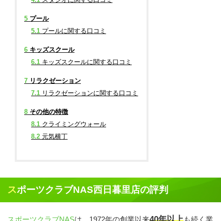
5
プール
5.1
プールに関する口コミ
6
キッズスクール
6.1
キッズスクールに関する口コミ
7
リラクゼーション
7.1
リラクゼーションに関する口コミ
8
その他の特徴
8.1
クライミングウォール
8.2
元気横丁
スポーツクラブNAS西日暮里店の評判
40年以上
スポーツクラブNAS
は、1972年の創業以来
も続く業