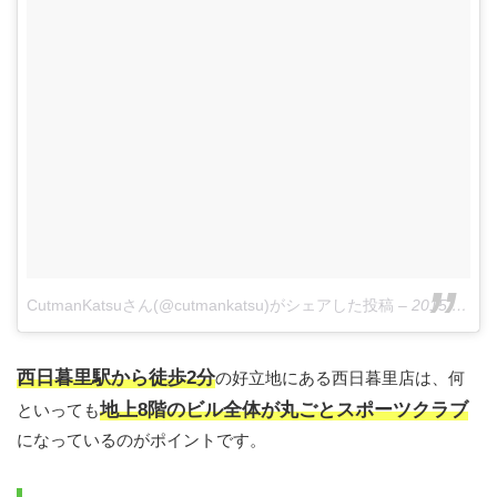
CutmanKatsuさん(@cutmankatsu)がシェアした投稿
–
2015 1月 3 10:35午後 PST
西日暮里駅から徒歩2分
の好立地にある西日暮里店は、何
地上8階のビル全体が丸ごとスポーツクラブ
といっても
になっているのがポイントです。