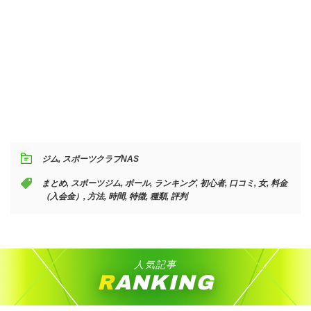
ジム
,
スポーツクラブNAS
まとめ
,
スポーツジム
,
ボール
,
ランキング
,
初心者
,
口コミ
,
女
,
料金
（入会金）
,
方法
,
時間
,
特徴
,
種類
,
評判
人気記事
RANKING