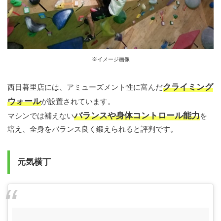
※イメージ画像
クライミング
西日暮里店には、アミューズメント性に富んだ
ウォール
が設置されています。
バランスや身体コントロール能力
マシンでは補えない
を
培え、全身をバランス良く鍛えられると評判です。
元気横丁