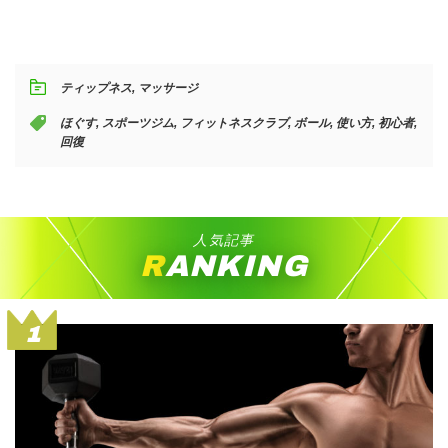
ティップネス
,
マッサージ
ほぐす
,
スポーツジム
,
フィットネスクラブ
,
ボール
,
使い方
,
初心者
,
回復
人気記事
RANKING
1