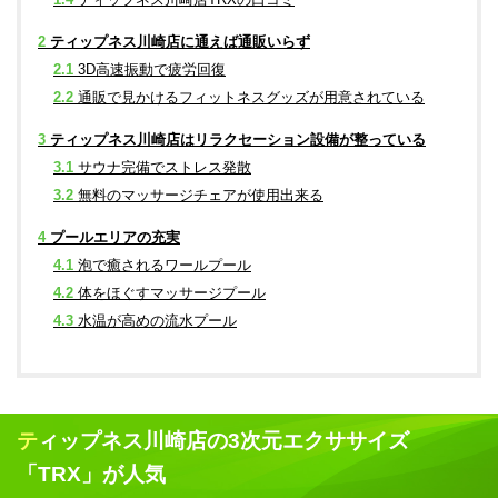
2
ティップネス川崎店に通えば通販いらず
2.1
3D高速振動で疲労回復
2.2
通販で見かけるフィットネスグッズが用意されている
3
ティップネス川崎店はリラクセーション設備が整っている
3.1
サウナ完備でストレス発散
3.2
無料のマッサージチェアが使用出来る
4
プールエリアの充実
4.1
泡で癒されるワールプール
4.2
体をほぐすマッサージプール
4.3
水温が高めの流水プール
ティップネス川崎店の3次元エクササイズ
「TRX」が人気