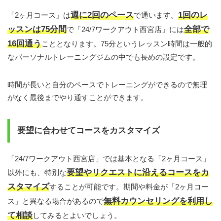
週に2回のペース
1回のレ
「2ヶ月コース」は
で通います。
ッスンは75分間
全部で
で「24/7ワークアウト西宮店」には
16回通う
こととなります。75分というレッスン時間は一般的
なパーソナルトレーニングジムの中でも長めの設定です。
時間が長いと自分のペースでトレーニングができるので無理
がなく最後までやり通すことができます。
要望に合わせてコースをカスタマイズ
「24/7ワークアウト西宮店」では基本となる「2ヶ月コース」
要望やリクエストに沿えるコースをカ
以外にも、特別な
スタマイズ
することが可能です。期間や料金が「2ヶ月コー
無料カウンセリングを利用し
ス」と異なる場合があるので
て相談
してみるとよいでしょう。