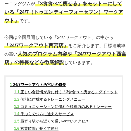
「3食食べて痩せる」をモットーにして
ーニングジムが
いる「24/7（トゥエンティーフォーセブン）ワークア
ウト」
です。
今回は全国展開している「24/7ワークアウト」の中から
「24/7ワークアウト西宮店」
をご紹介します。目標達成率
人気のプログラム内容や「24/7ワークアウト西宮
の高い
店」の特長などを徹底解説
していきます。
1
24/7ワークアウト西宮店の特長
1.1
正しい食習慣が身に付く「3食食べて痩せる」ダイエット
1.2
個別に作成するトレーニングメニュー
1.3
コミュニケーションに優れた指導力のあるトレーナー
1.4
手ぶらでジムに通えるサービス
1.5
最寄り駅から近くて通いやすいアクセス
1.6
営業時間が長くて便利