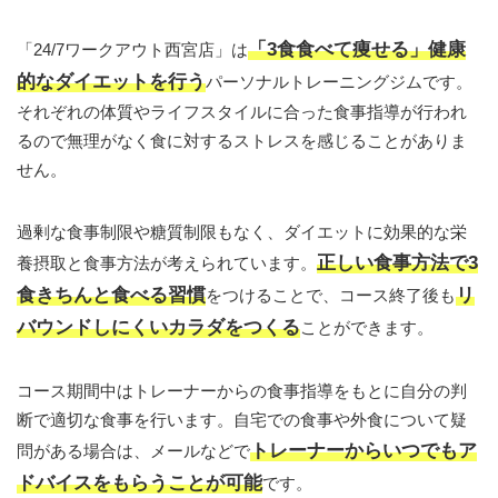
「3食食べて痩せる」健康
「24/7ワークアウト西宮店」は
的なダイエットを行う
パーソナルトレーニングジムです。
それぞれの体質やライフスタイルに合った食事指導が行われ
るので無理がなく食に対するストレスを感じることがありま
せん。
過剰な食事制限や糖質制限もなく、ダイエットに効果的な栄
正しい食事方法で3
養摂取と食事方法が考えられています。
食きちんと食べる習慣
リ
をつけることで、コース終了後も
バウンドしにくいカラダをつくる
ことができます。
コース期間中はトレーナーからの食事指導をもとに自分の判
断で適切な食事を行います。自宅での食事や外食について疑
トレーナーからいつでもア
問がある場合は、メールなどで
ドバイスをもらうことが可能
です。