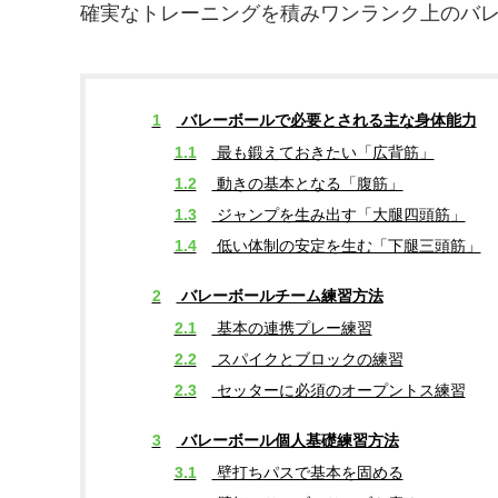
確実なトレーニングを積みワンランク上のバ
1
バレーボールで必要とされる主な身体能力
1.1
最も鍛えておきたい「広背筋」
1.2
動きの基本となる「腹筋」
1.3
ジャンプを生み出す「大腿四頭筋」
1.4
低い体制の安定を生む「下腿三頭筋」
2
バレーボールチーム練習方法
2.1
基本の連携プレー練習
2.2
スパイクとブロックの練習
2.3
セッターに必須のオープントス練習
3
バレーボール個人基礎練習方法
3.1
壁打ちパスで基本を固める