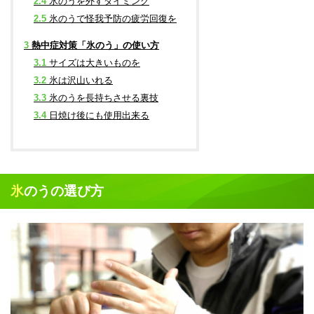
2.4
氷のうを外すタイミング
2.5
氷のうで怪我予防の疲労回復を
3
熱中症対策「氷のう」の使い方
3.1
サイズは大きいものを
3.2
氷は沢山いれる
3.3
氷のうを長持ちさせる裏技
3.4
日焼け後にも使用出来る
氷のうの選び方