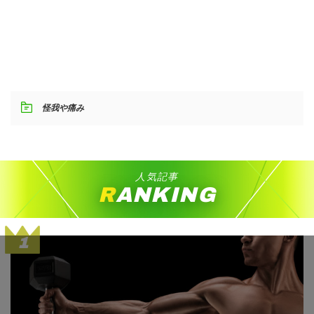
怪我や痛み
人気記事
RANKING
1