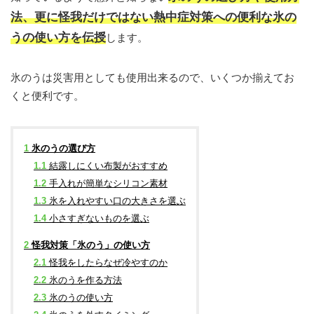
法、更に怪我だけではない熱中症対策への便利な氷の
うの使い方を伝授
します。
氷のうは災害用としても使用出来るので、いくつか揃えてお
くと便利です。
1
氷のうの選び方
1.1
結露しにくい布製がおすすめ
1.2
手入れが簡単なシリコン素材
1.3
氷を入れやすい口の大きさを選ぶ
1.4
小さすぎないものを選ぶ
2
怪我対策「氷のう」の使い方
2.1
怪我をしたらなぜ冷やすのか
2.2
氷のうを作る方法
2.3
氷のうの使い方