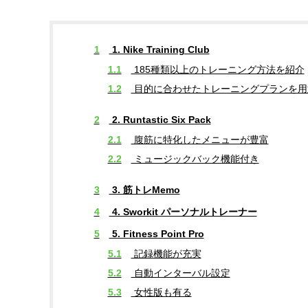
1
1. Nike Training Club
1.1
185種類以上のトレーニング方法を紹介
1.2
目的に合わせたトレーニングプランを用
2
2. Runtastic Six Pack
2.1
腹筋に特化したメニューが豊富
2.2
ミュージックバック機能付き
3
3. 筋トレMemo
4
4. Sworkit パーソナルトレーナー
5
5. Fitness Point Pro
5.1
記録機能が充実
5.2
自動インターバル設定
5.3
女性版も有る