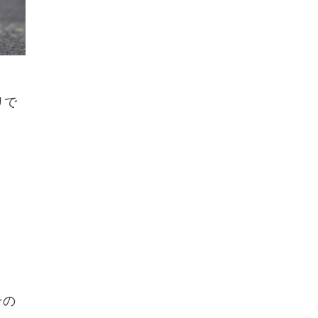
リで
その