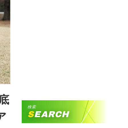
底
検索
SEARCH
ア