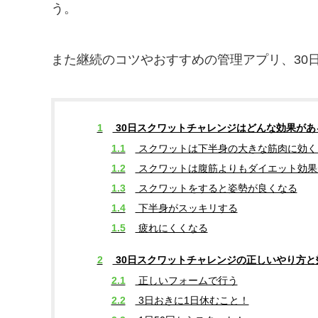
う。
また継続のコツやおすすめの管理アプリ、30
1
30日スクワットチャレンジはどんな効果があ
1.1
スクワットは下半身の大きな筋肉に効く
1.2
スクワットは腹筋よりもダイエット効果
1.3
スクワットをすると姿勢が良くなる
1.4
下半身がスッキリする
1.5
疲れにくくなる
2
30日スクワットチャレンジの正しいやり方と
2.1
正しいフォームで行う
2.2
3日おきに1日休むこと！