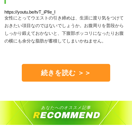
https://youtu.be/tvT_iPlIe_I
女性にとってウエストの引き締めは、生涯に渡り気をつけて
おきたい項目なのではないでしょうか。お腹周りを普段から
しっかり鍛えておかないと、下腹部ポッコリになったりお腹
の横にも余分な脂肪が蓄積してしまいかねません。
続きを読む ＞＞
あなたへのオススメ記事
RECOMMEND