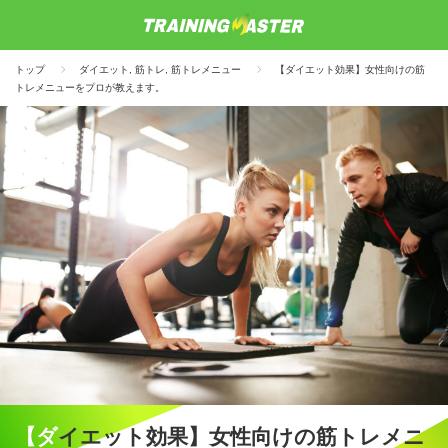
トップ
ダイエット
,
筋トレ
,
筋トレメニュー
【ダイエット効果】女性向けの筋
トレメニューをプロが教えます。
【ダイエット効果】女性向けの筋トレメニ