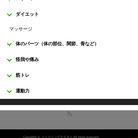
ダイエット
マッサージ
体のパーツ（体の部位、関節、骨など）
怪我や痛み
筋トレ
運動力
RSS
Copyright ©
トレーニングマスター
All rights reserved.