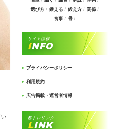
簡単
細く
練習
解説
評判
選び方
鍛える
鍛え方
関係
食事
骨
サイト情報
INFO
プライバシーポリシー
利用規約
広告掲載・運営者情報
てい
筋トレリンク
LINK