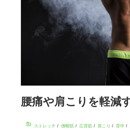
腰痛や肩こりを軽減
ストレッチ
/
僧帽筋
/
広背筋
/
肩こり
/
背中
/