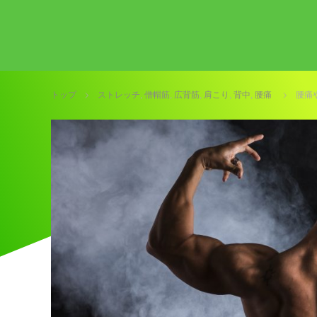
トップ
ストレッチ
,
僧帽筋
,
広背筋
,
肩こり
,
背中
,
腰痛
腰痛