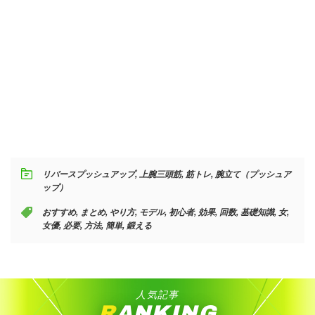
リバースプッシュアップ
,
上腕三頭筋
,
筋トレ
,
腕立て（プッシュア
ップ）
おすすめ
,
まとめ
,
やり方
,
モデル
,
初心者
,
効果
,
回数
,
基礎知識
,
女
,
女優
,
必要
,
方法
,
簡単
,
鍛える
人気記事
RANKING