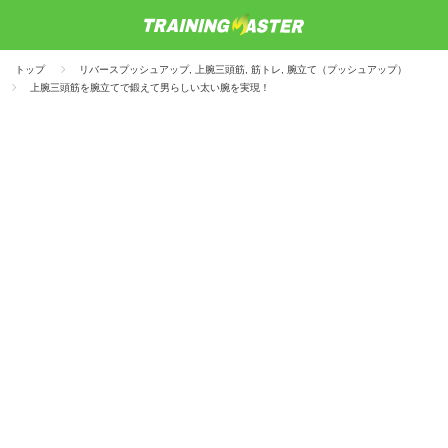
トップ
リバースプッシュアップ
,
上腕三頭筋
,
筋トレ
,
腕立て（プッシュアップ）
上腕三頭筋を腕立てで鍛えて男らしい太い腕を実現！