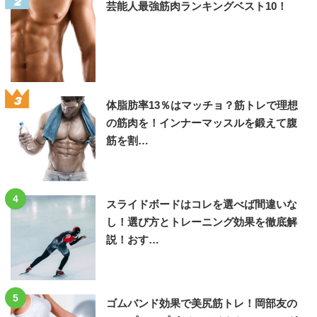
2
芸能人最強筋肉ランキングベスト10！
3
体脂肪率13％はマッチョ？筋トレで理想
の筋肉を！インナーマッスルを鍛えて腹
筋を割…
4
スライドボードはコレを選べば間違いな
し！選び方とトレーニング効果を徹底解
説！おす…
5
ゴムバンド効果で美尻筋トレ！岡部友の