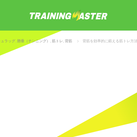
シュラッグ
,
懸垂（チンニング）
,
筋トレ
,
背筋
背筋を効率的に鍛える筋トレ方