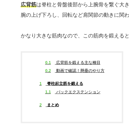
広背筋
は脊柱と骨盤後部から上腕骨を繋ぐ大
腕の上げ下ろし、回転など肩関節の動きに関
かなり大きな筋肉なので、この筋肉を鍛える
0.1
広背筋を鍛える主な種目
0.2
動画で確認！懸垂のやり方
1
脊柱起立筋を鍛える
1.1
バックエクステンション
2
まとめ